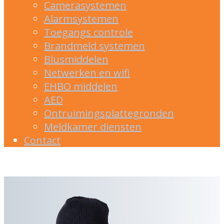
Camerasystemen
Alarmsystemen
Toegangs controle
Brandmeld systemen
Blusmiddelen
Netwerken en wifi
EHBO middelen
AED
Ontruimingsplattegronden
Meldkamer diensten
Contact