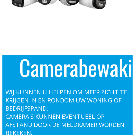
Camerabewaki
WIJ KUNNEN U HELPEN OM MEER ZICHT TE
KRIJGEN IN EN RONDOM UW WONING OF
BEDRIJFSPAND.
CAMERA'S KUNNEN EVENTUEEL OP
AFSTAND DOOR DE MELDKAMER WORDEN
BEKEKEN.