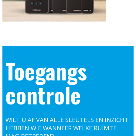
Toegangs
controle
WILT U AF VAN ALLE SLEUTELS EN INZICHT
HEBBEN WIE WANNEER WELKE RUIMTE