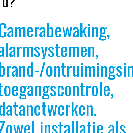
u?
Camerabewaking,
alarmsystemen,
brand-/ontruimingsins
toegangscontrole,
datanetwerken.
Zowel installatie als