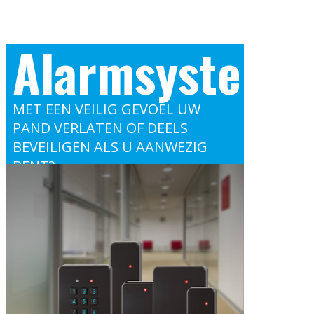
Alarmsysteme
MET EEN VEILIG GEVOEL UW
PAND VERLATEN OF DEELS
BEVEILIGEN ALS U AANWEZIG
BENT?
WIJ WERKEN MET MODERNE
ALARMSYSTEMEN WELKE
EVENTUEEL OOK MIDDELS EEN
APP BEDIEND KUNNEN WORDEN.