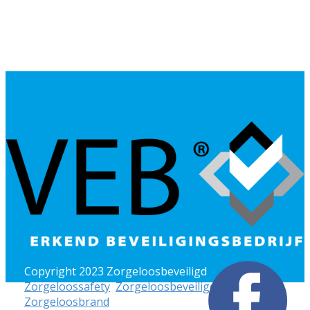
Copyright 2023 Zorgeloosbeveiligd
Zorgeloossafety
,
Zorgeloosbeveiligd
en
Zorgeloosbrand
zijn onderdeel van