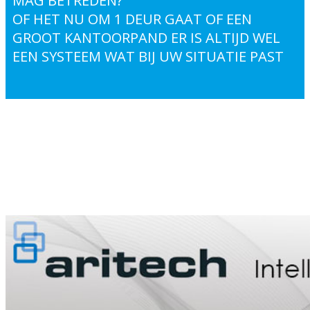
MAG BETREDEN?
OF HET NU OM 1 DEUR GAAT OF EEN
GROOT KANTOORPAND ER IS ALTIJD WEL
EEN SYSTEEM WAT BIJ UW SITUATIE PAST